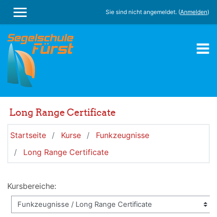
Zum Hauptinhalt
Sie sind nicht angemeldet. (
Anmelden
)
WEBSITE-ÜBERSICHT
Long Range Certificate
Startseite
Kurse
Funkzeugnisse
Long Range Certificate
Kursbereiche: