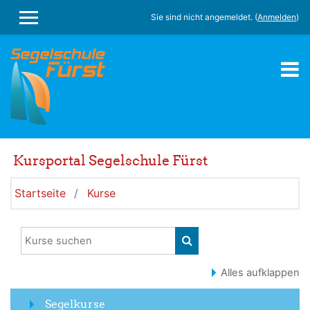
Zum Hauptinhalt
Sie sind nicht angemeldet. (
Anmelden
)
WEBSITE-ÜBERSICHT
Kursportal Segelschule Fürst
Startseite
Kurse
Kurse suchen
KURSE SUCHEN
Alles aufklappen
Segelkurse