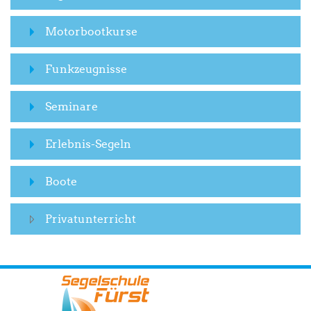
Motorbootkurse
Funkzeugnisse
Seminare
Erlebnis-Segeln
Boote
Privatunterricht