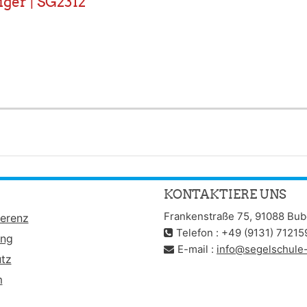
ger | SG2312
KONTAKTIERE UNS
Frankenstraße 75, 91088 Bu
erenz
Telefon : +49 (9131) 71215
ung
E-mail :
info@segelschule-
tz
m