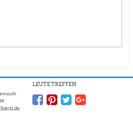
LEUTE TREFFEN
benreuth
99
fuerst.de