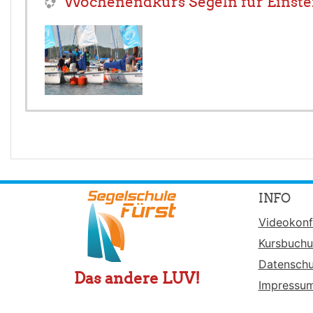
Wochenendkurs Segeln für Einstei
INFO
Videokonf
Kursbuch
Datenschu
Das andere LUV!
Impressu