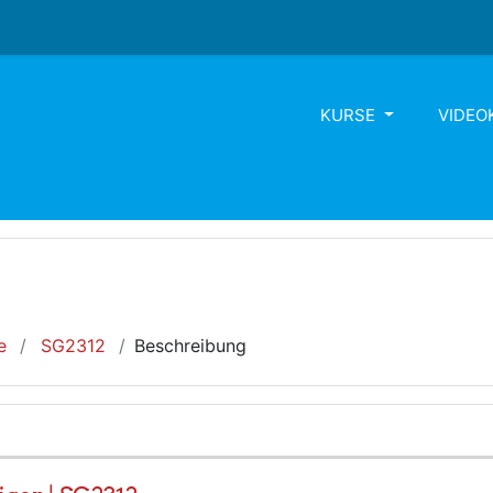
KURSE
VIDEO
e
SG2312
Beschreibung